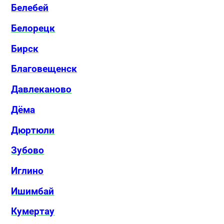
Белебей
Белорецк
Бирск
Благовещенск
Давлеканово
Дёма
Дюртюли
Зубово
Иглино
Ишимбай
Кумертау